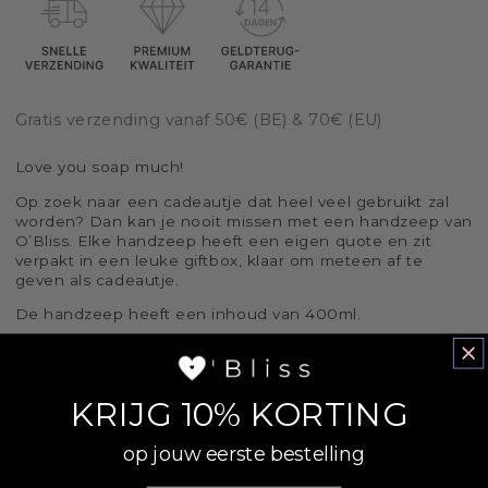
-
-
Love
Love
you
you
soap
soap
much
much
Gratis verzending vanaf 50€ (BE) & 70€ (EU)
Love you soap much!
Op zoek naar een cadeautje dat heel veel gebruikt zal
worden? Dan kan je nooit missen met een handzeep van
O’Bliss. Elke handzeep heeft een eigen quote en zit
verpakt in een leuke giftbox, klaar om meteen af te
geven als cadeautje.
De handzeep heeft een inhoud van 400ml.
Voor de geur is er gekozen voor White Tea. Een subtiele
geur die licht bloemig en fris is met een vleugje muskus
en hout. Een geur die geassocieerd kan worden met
KRIJG 10% KORTING
rust en kalmte voor een echte spa ervaring.
op jouw eerste bestelling
1. INFORMATIE KAARSEN