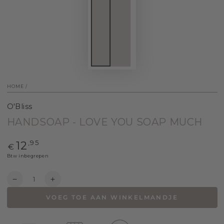
HOME
/
O'Bliss
HANDSOAP - LOVE YOU SOAP MUCH
Normale
,95
12
€
prijs
Btw inbegrepen
Hoeveelehid
Verlaag
Voeg
hoeveelheid
hoeveelheid
VOEG TOE AAN WINKELMANDJE
toe
toe
voor
voor
Handsoap
Handsoap