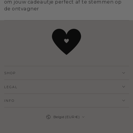
om jouw cadeautje perfect af te stemmen op
de ontvagner
SHOP
LEGAL
INFO
Land/regio
België (EUR €)