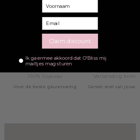
Voornaam
2. RECYCLEER JOUW O'BLISS KAARS
Email
Claim discount
SHOP BIJ O'BLISS
Consent
Ik ga ermee akkoord dat O'Bliss mij
mailtjes mag sturen
100% Sojawax
Verzending binne
Voor de beste geurervaring
Geniet snel van jouw O