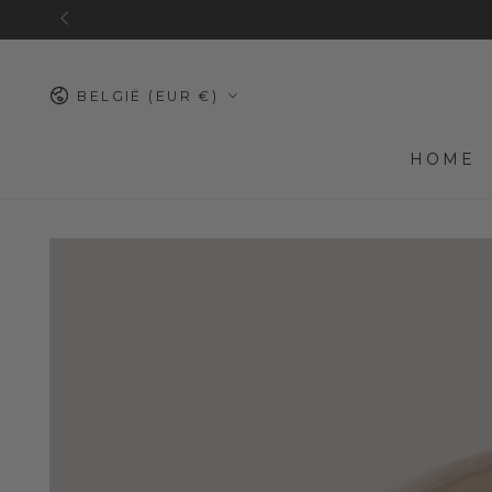
METEEN NAAR
CONTENT
Land/regio
BELGIË (EUR €)
HOME
METEEN NAAR
PRODUCTINFORMATIE