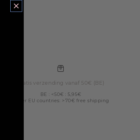
Gratis verzending vanaf 50€ (BE)
BE : <50€ : 5,95€
Other EU countries: >70€ free shipping