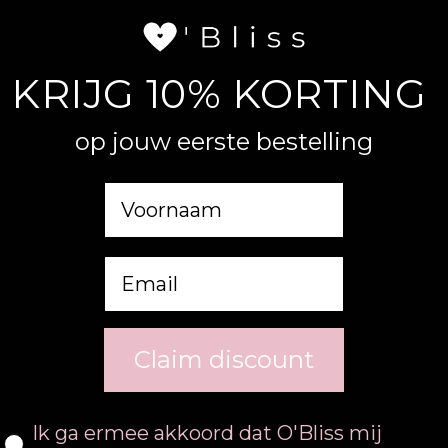
KRIJG 10% KORTING
SHOP BIJ O'BLISS
op jouw eerste bestelling
Voornaam
Email
Verzending binnen 48 uur
Geniet snel van jouw O'bliss kaars
Claim discount
Consent
Ik ga ermee akkoord dat O'Bliss mij