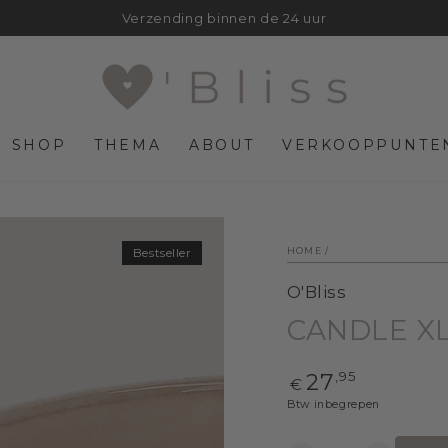
Gratis verzending vanaf 50€
SHOP
THEMA
ABOUT
VERKOOPPUNTE
HOME
/
Bestseller
O'Bliss
CANDLE XL
Normale
,95
27
€
prijs
Btw inbegrepen