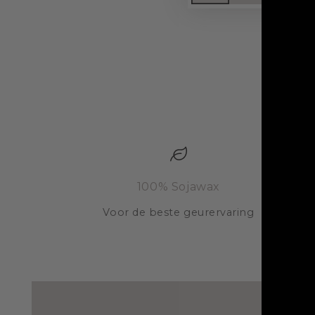
100% Sojawax
Voor de beste geurervaring