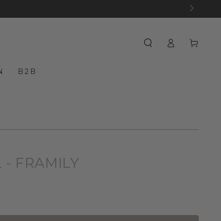
Login
Winkelmandj
N
B2B
 - FRAMILY