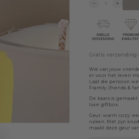
Hoeveelehid
Verlaag
Voeg
hoeveelheid
hoeveelh
toe
toe
voor
voor
Candle
Candle
XL
XL
-
-
Framily
Framily
Gratis verzending 
Wie van jouw vrienden
er voor het leven m
Laat die persoon w
Framily (friends & fam
De kaars is gemaakt
luxe giftbox.
Geur: warm cozy: een
ruiken. Met zijn k
maakt deze geur van