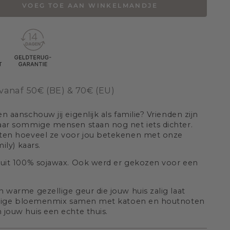
VOEG TOE AAN WINKELMANDJE
eid
vanaf 50€ (BE) & 70€ (EU)
 aanschouw jij eigenlijk als familie? Vrienden zijn
aar sommige mensen staan nog net iets dichter.
eten hoeveel ze voor jou betekenen met onze
ily) kaars.
 uit 100% sojawax. Ook werd er gekozen voor een
 warme gezellige geur die jouw huis zalig laat
ruidige bloemenmix samen met katoen en houtnoten
 jouw huis een echte thuis.