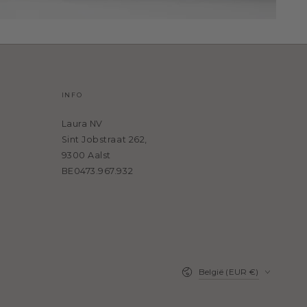
INFO
Laura NV
Sint Jobstraat 262,
9300 Aalst
BE0473.967.932
Land/regio
België (EUR €)