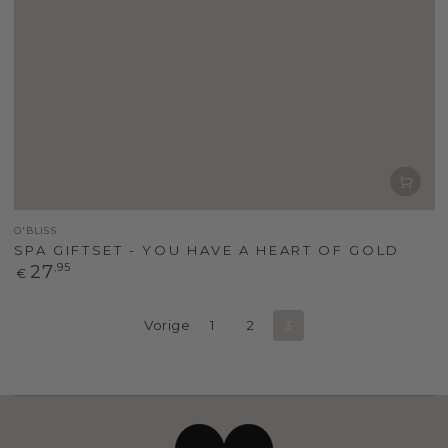
Verkoper
O'BLISS
SPA GIFTSET - YOU HAVE A HEART OF GOLD
Normale
27
,95
€
prijs
Vorige
1
2
3