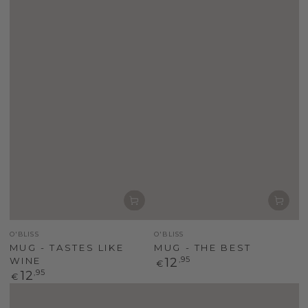
Verkoper
Verkoper
O'BLISS
O'BLISS
MUG - TASTES LIKE
MUG - THE BEST
WINE
Normale
12
,95
€
prijs
Normale
12
,95
€
prijs