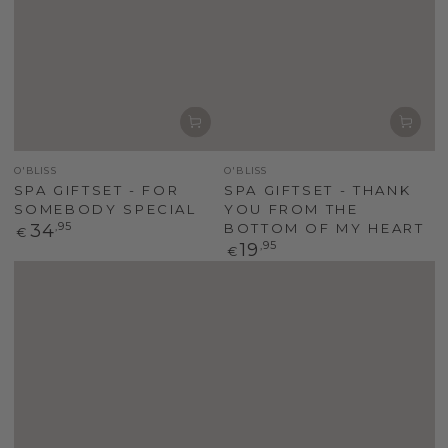
Verkoper
Verkoper
O'BLISS
O'BLISS
SPA GIFTSET - FOR
SPA GIFTSET - THANK
SOMEBODY SPECIAL
YOU FROM THE
Normale
34
,95
BOTTOM OF MY HEART
€
prijs
Normale
19
,95
€
prijs