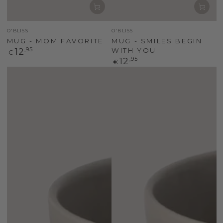
Verkoper
Verkoper
O'BLISS
O'BLISS
MUG - MOM FAVORITE
MUG - SMILES BEGIN
Normale
12
,95
WITH YOU
€
prijs
Normale
12
,95
€
prijs